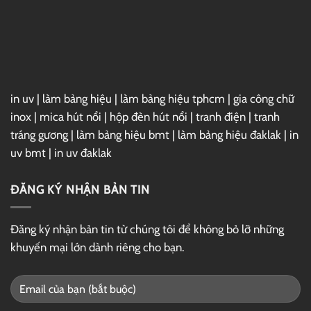
Thị
Tượng,
Thu
Hút
in uv
|
làm bảng hiệu
|
làm bảng hiệu tphcm
|
gia công chữ
inox
|
mica hút nổi
|
hộp đèn hút nổi
|
tranh điện
|
tranh
tráng gương
|
làm bảng hiệu bmt
|
làm bảng hiệu đaklak
|
in
uv bmt
|
in uv đaklak
ĐĂNG KÝ NHẬN BẢN TIN
Đăng ký nhận bản tin từ chúng tôi để không bỏ lỡ những
khuyến mại lớn dành riêng cho bạn.