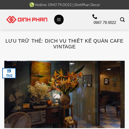
Bỏ
Hotline:
0947.79.0022
|
DinhPhan Decor
qua
nội
0947.79.0022
dung
LƯU TRỮ THẺ:
DỊCH VỤ THIẾT KẾ QUÁN CAFE
VINTAGE
19
Th12