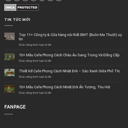
TIN TỨC MỚI
Top 11+ Công ty & Cửa hàng nội thất BMT (Buôn Ma Thuột) uy
tín
Chức năng bình luận bị tắt
ở
Top
11+
10+ Mẫu Cafe Phong Cách Châu Âu Sang Trọng Và Đẳng Cấp
Công
Chức năng bình luận bị tắt
ty
ở
&
10+
Cửa
Mẫu
Thiết Kế Cafe Phong Cách Nhiệt Đới – Sắc Xanh Giữa Phố Thị
hàng
Cafe
Chức năng bình luận bị tắt
nội
Phong
ở
thất
Cách
Thiết
BMT
Châu
Kế
10+ Mẫu Cafe Phong Cách Nhiệt Đới Ấn Tượng, Thu Hút
(Buôn
Âu
Cafe
Chức năng bình luận bị tắt
Ma
Sang
Phong
ở
Thuột)
Trọng
Cách
10+
uy
Và
Nhiệt
Mẫu
tín
Đẳng
Đới
Cafe
FANPAGE
Cấp
–
Phong
Sắc
Cách
Xanh
Nhiệt
Giữa
Đới
Phố
Ấn