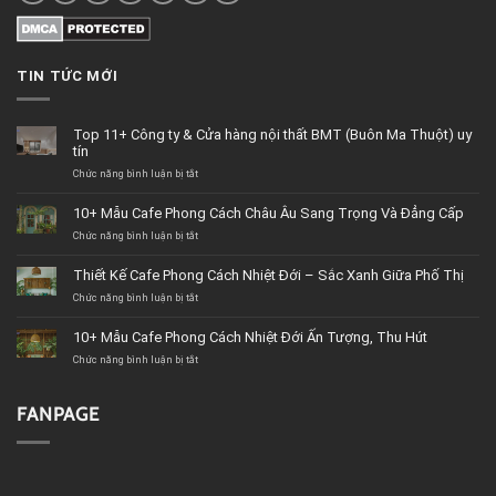
TIN TỨC MỚI
Top 11+ Công ty & Cửa hàng nội thất BMT (Buôn Ma Thuột) uy
tín
Chức năng bình luận bị tắt
ở
Top
11+
10+ Mẫu Cafe Phong Cách Châu Âu Sang Trọng Và Đẳng Cấp
Công
Chức năng bình luận bị tắt
ty
ở
&
10+
Cửa
Mẫu
Thiết Kế Cafe Phong Cách Nhiệt Đới – Sắc Xanh Giữa Phố Thị
hàng
Cafe
Chức năng bình luận bị tắt
nội
Phong
ở
thất
Cách
Thiết
BMT
Châu
Kế
10+ Mẫu Cafe Phong Cách Nhiệt Đới Ấn Tượng, Thu Hút
(Buôn
Âu
Cafe
Chức năng bình luận bị tắt
Ma
Sang
Phong
ở
Thuột)
Trọng
Cách
10+
uy
Và
Nhiệt
Mẫu
tín
Đẳng
Đới
Cafe
FANPAGE
Cấp
–
Phong
Sắc
Cách
Xanh
Nhiệt
Giữa
Đới
Phố
Ấn