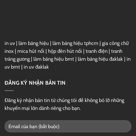
Thị
Tượng,
Thu
Hút
in uv
|
làm bảng hiệu
|
làm bảng hiệu tphcm
|
gia công chữ
inox
|
mica hút nổi
|
hộp đèn hút nổi
|
tranh điện
|
tranh
tráng gương
|
làm bảng hiệu bmt
|
làm bảng hiệu đaklak
|
in
uv bmt
|
in uv đaklak
ĐĂNG KÝ NHẬN BẢN TIN
Đăng ký nhận bản tin từ chúng tôi để không bỏ lỡ những
khuyến mại lớn dành riêng cho bạn.