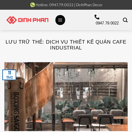
Bỏ
Hotline:
0947.79.0022
|
DinhPhan Decor
qua
nội
0947.79.0022
dung
LƯU TRỮ THẺ:
DỊCH VỤ THIẾT KẾ QUÁN CAFE
INDUSTRIAL
11
Th12