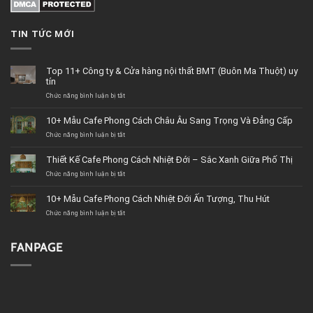
TIN TỨC MỚI
Top 11+ Công ty & Cửa hàng nội thất BMT (Buôn Ma Thuột) uy
tín
Chức năng bình luận bị tắt
ở
Top
11+
10+ Mẫu Cafe Phong Cách Châu Âu Sang Trọng Và Đẳng Cấp
Công
Chức năng bình luận bị tắt
ty
ở
&
10+
Cửa
Mẫu
Thiết Kế Cafe Phong Cách Nhiệt Đới – Sắc Xanh Giữa Phố Thị
hàng
Cafe
Chức năng bình luận bị tắt
nội
Phong
ở
thất
Cách
Thiết
BMT
Châu
Kế
10+ Mẫu Cafe Phong Cách Nhiệt Đới Ấn Tượng, Thu Hút
(Buôn
Âu
Cafe
Chức năng bình luận bị tắt
Ma
Sang
Phong
ở
Thuột)
Trọng
Cách
10+
uy
Và
Nhiệt
Mẫu
tín
Đẳng
Đới
Cafe
FANPAGE
Cấp
–
Phong
Sắc
Cách
Xanh
Nhiệt
Giữa
Đới
Phố
Ấn
Thị
Tượng,
Thu