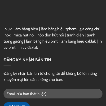
Hút
in uv
|
làm bảng hiệu
|
làm bảng hiệu tphcm
|
gia công chữ
inox
|
mica hút nổi
|
hộp đèn hút nổi
|
tranh điện
|
tranh
tráng gương
|
làm bảng hiệu bmt
|
làm bảng hiệu đaklak
|
in
uv bmt
|
in uv đaklak
ĐĂNG KÝ NHẬN BẢN TIN
Đăng ký nhận bản tin từ chúng tôi để không bỏ lỡ những
khuyến mại lớn dành riêng cho bạn.