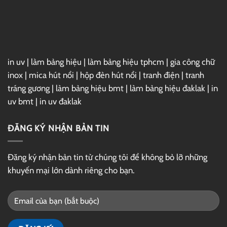
Hút
in uv
|
làm bảng hiệu
|
làm bảng hiệu tphcm
|
gia công chữ
inox
|
mica hút nổi
|
hộp đèn hút nổi
|
tranh điện
|
tranh
tráng gương
|
làm bảng hiệu bmt
|
làm bảng hiệu đaklak
|
in
uv bmt
|
in uv đaklak
ĐĂNG KÝ NHẬN BẢN TIN
Đăng ký nhận bản tin từ chúng tôi để không bỏ lỡ những
khuyến mại lớn dành riêng cho bạn.