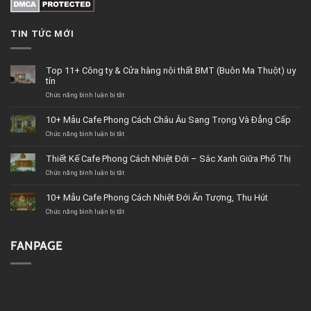
TIN TỨC MỚI
Top 11+ Công ty & Cửa hàng nội thất BMT (Buôn Ma Thuột) uy
tín
Chức năng bình luận bị tắt
ở
Top
11+
10+ Mẫu Cafe Phong Cách Châu Âu Sang Trọng Và Đẳng Cấp
Công
Chức năng bình luận bị tắt
ty
ở
&
10+
Cửa
Mẫu
Thiết Kế Cafe Phong Cách Nhiệt Đới – Sắc Xanh Giữa Phố Thị
hàng
Cafe
Chức năng bình luận bị tắt
nội
Phong
ở
thất
Cách
Thiết
BMT
Châu
Kế
10+ Mẫu Cafe Phong Cách Nhiệt Đới Ấn Tượng, Thu Hút
(Buôn
Âu
Cafe
Chức năng bình luận bị tắt
Ma
Sang
Phong
ở
Thuột)
Trọng
Cách
10+
uy
Và
Nhiệt
Mẫu
tín
Đẳng
Đới
Cafe
FANPAGE
Cấp
–
Phong
Sắc
Cách
Xanh
Nhiệt
Giữa
Đới
Phố
Ấn
Thị
Tượng,
Thu