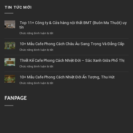
TIN TỨC MỚI
Top 11+ Công ty & Cửa hàng nội thất BMT (Buôn Ma Thuột) uy
tín
Chức năng bình luận bị tắt
ở
Top
11+
10+ Mẫu Cafe Phong Cách Châu Âu Sang Trọng Và Đẳng Cấp
Công
Chức năng bình luận bị tắt
ty
ở
&
10+
Cửa
Mẫu
Thiết Kế Cafe Phong Cách Nhiệt Đới – Sắc Xanh Giữa Phố Thị
hàng
Cafe
Chức năng bình luận bị tắt
nội
Phong
ở
thất
Cách
Thiết
BMT
Châu
Kế
10+ Mẫu Cafe Phong Cách Nhiệt Đới Ấn Tượng, Thu Hút
(Buôn
Âu
Cafe
Chức năng bình luận bị tắt
Ma
Sang
Phong
ở
Thuột)
Trọng
Cách
10+
uy
Và
Nhiệt
Mẫu
tín
Đẳng
Đới
Cafe
FANPAGE
Cấp
–
Phong
Sắc
Cách
Xanh
Nhiệt
Giữa
Đới
Phố
Ấn
Thị
Tượng,
Thu
Hút