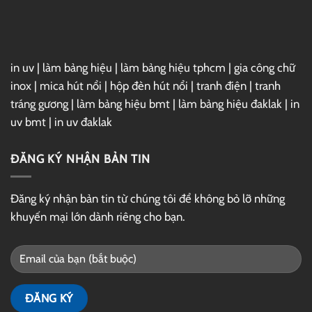
in uv
|
làm bảng hiệu
|
làm bảng hiệu tphcm
|
gia công chữ
inox
|
mica hút nổi
|
hộp đèn hút nổi
|
tranh điện
|
tranh
tráng gương
|
làm bảng hiệu bmt
|
làm bảng hiệu đaklak
|
in
uv bmt
|
in uv đaklak
ĐĂNG KÝ NHẬN BẢN TIN
Đăng ký nhận bản tin từ chúng tôi để không bỏ lỡ những
khuyến mại lớn dành riêng cho bạn.